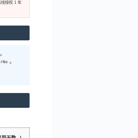
线授权 1 年
。
。
erNo
。
可用天数 )