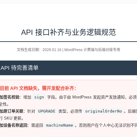
API 接口补齐与业务逻辑规范
文档生成日期：2026.01.16 | WordPress 计费端与后端对接专用
端 API 待完善清单
目前 API 文档缺失，需开发配合补齐：
增加签名校验
：增加
sign
字段。由于由 WordPress 发起资产发放通知，必须
全性。
增加原订单关联
：针对
UPGRADE
类型，必须传
originalOrderNo
。后端
 SKU 更新。
增加设备名称返回
：需返回
machineName
。否则用户在个人中心无法识别不