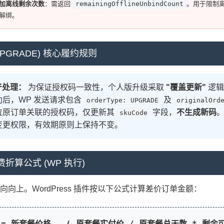
增加离线剩余次数
：需返回
remainingOfflineUnbindCount
。用于限制离
次解绑。
(UPGRADE) 核心履约规则
产处理：
为保证授权码一致性，个人版升级采取
"覆盖更新"
逻辑
成功后，WP 发送请求包含
及
orderType: UPGRADE
originalOrd
定位原订单关联的授权码，仅更新其
字段，
不生成新码
skuCode
仅变更权限，有效期原则上保持不变。
费折算公式 (WP 执行)
向向上。WordPress 插件按以下公式计算差价订单金额：
= 新套餐价格 - ( 原套餐实付价 / 原套餐总天数 * 剩余