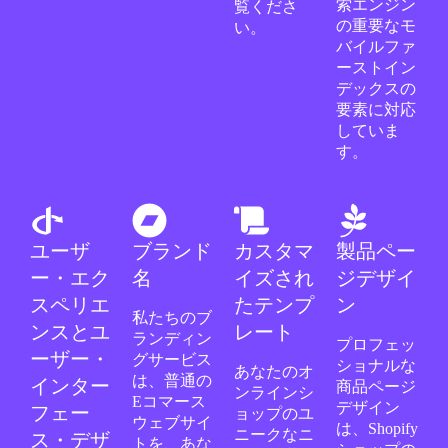
索エンジン
覧くださ
の重要なモ
い。
バイルファ
ーストイン
デックスの
要素に対応
していま
す。
ユーザ
ブランド
カスタマ
製品ペー
ー・エク
名
イズされ
ジデザイ
スペリエ
たテンプ
ン
私たちのブ
ンスとユ
レート
ランディン
プロフェッ
ーザー・
グサービス
ショナルな
あなたのオ
は、普通の
インター
商品ページ
ンラインシ
Eコマース
デザイン
フェー
ョップのユ
ウェブサイ
は、Shopify
ニークなニ
ス・デザ
トを、あな