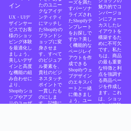
ショップの
ーズを満た
イン
たのユニー
魅力的でコ
すパーソナ
クなアイデ
ンバージョ
ライズされ
UX・UIデ
ンティティ
ンにフォー
たShopifyテ
ザインサー
にマッチし
カスしたレ
ンプレート
ビスでお客
たShopifyの
イアウトを
をお探しで
様のショッ
ブランドシ
構築するた
すか？美し
ピング体験
ョップに変
めに不可欠
く機能的な
を最適化し
身させま
です。私た
ページレイ
ましょう。
す。すべて
ちは、商品
アウトを作
美しいデザ
のビジュア
の最も重要
成できる
インと高度
ル要素を、
な特徴と利
Shopifyウェ
な機能の組
貴社のビジ
点を強調す
ブデザイン
み合わせに
ネスタッチ
る商品ペー
のエキスパ
より、
ポイントで
ジを作成し
ートと一緒
Shopifyショ
一貫したも
ます。これ
に働きまし
ップやアプ
のにしま
は、ショッ
ょう。ユー
リのユーザ
す。記憶に
ピング体験
ザーエクス
ーフレンド
残るオンラ
を向上さ
ペリエンス
リーなイン
インショッ
せ、より多
を最適化
ターフェイ
ピング体験
くの人をチ
し、商品を
スとシーム
を提供しな
ェックアウ