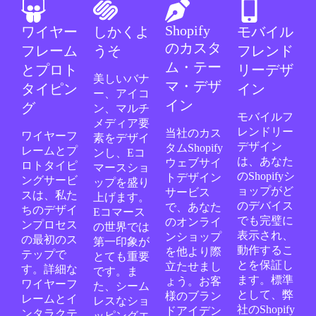
Shopify
ワイヤー
しかくよ
モバイル
のカスタ
フレーム
うそ
フレンド
ム・テー
とプロト
リーデザ
美しいバナ
マ・デザ
タイピン
イン
ー、アイコ
イン
グ
ン、マルチ
モバイルフ
メディア要
レンドリー
当社のカス
ワイヤーフ
素をデザイ
デザイン
タムShopify
レームとプ
ンし、Eコ
は、あなた
ウェブサイ
ロトタイピ
マースショ
のShopifyシ
トデザイン
ングサービ
ップを盛り
ョップがど
サービス
スは、私た
上げます。
のデバイス
で、あなた
ちのデザイ
Eコマース
でも完璧に
のオンライ
ンプロセス
の世界では
表示され、
ンショップ
の最初のス
第一印象が
動作するこ
を他より際
テップで
とても重要
とを保証し
立たせまし
す。詳細な
です。ま
ます。標準
ょう。お客
ワイヤーフ
た、シーム
として、弊
様のブラン
レームとイ
レスなショ
社のShopify
ドアイデン
ンタラクテ
ッピングエ