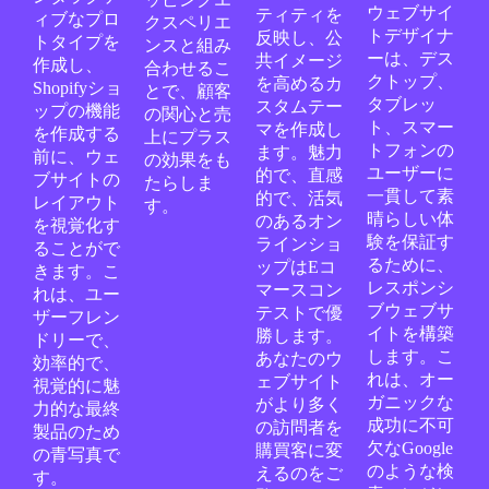
ウェブサイ
ティティを
ィブなプロ
クスペリエ
トデザイナ
反映し、公
トタイプを
ンスと組み
ーは、デス
共イメージ
作成し、
合わせるこ
クトップ、
を高めるカ
Shopifyショ
とで、顧客
タブレッ
スタムテー
ップの機能
の関心と売
ト、スマー
マを作成し
を作成する
上にプラス
トフォンの
ます。魅力
前に、ウェ
の効果をも
ユーザーに
的で、直感
ブサイトの
たらしま
一貫して素
的で、活気
レイアウト
す。
晴らしい体
のあるオン
を視覚化す
験を保証す
ラインショ
ることがで
るために、
ップはEコ
きます。こ
レスポンシ
マースコン
れは、ユー
ブウェブサ
テストで優
ザーフレン
イトを構築
勝します。
ドリーで、
します。こ
あなたのウ
効率的で、
れは、オー
ェブサイト
視覚的に魅
ガニックな
がより多く
力的な最終
成功に不可
の訪問者を
製品のため
欠なGoogle
購買客に変
の青写真で
のような検
えるのをご
す。